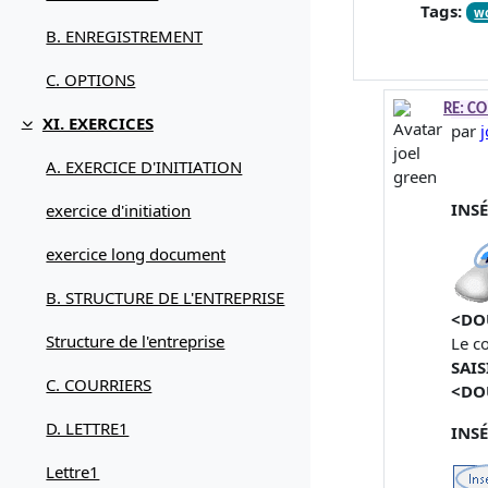
Tags:
w
B. ENREGISTREMENT
C. OPTIONS
En r
RE: C
XI. EXERCICES
par
Replier
A. EXERCICE D'INITIATION
INSÉ
exercice d'initiation
exercice long document
B. STRUCTURE DE L'ENTREPRISE
<DO
Structure de l'entreprise
Le c
SAIS
C. COURRIERS
<DO
D. LETTRE1
INS
Lettre1