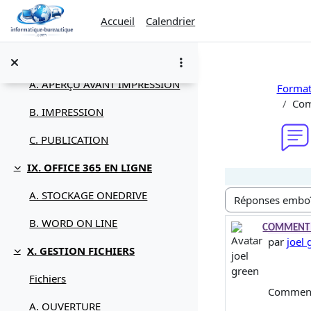
B. PROTECTION
Passer au contenu principal
Accueil
Calendrier
C. VÉRIFICATION
VIII. ÉDITION
Replier
A. APERÇU AVANT IMPRESSION
Format
Com
B. IMPRESSION
C. PUBLICATION
IX. OFFICE 365 EN LIGNE
Replier
A. STOCKAGE ONEDRIVE
Type d’affichage
B. WORD ON LINE
Nombre d
COMMENT 
par
joel 
X. GESTION FICHIERS
Replier
Fichiers
Comment
A. OUVERTURE