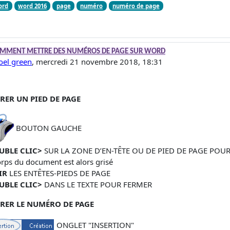
ord
word 2016
page
numéro
numéro de page
éponse à joel green
OMMENT METTRE DES NUMÉROS DE PAGE SUR WORD
joel green
,
mercredi 21 novembre 2018, 18:31
RER UN PIED DE PAGE
BOUTON GAUCHE
UBLE CLIC>
SUR LA ZONE D’EN-TÊTE OU DE PIED DE PAGE POU
orps du document est alors grisé
IR
LES ENTÊTES-PIEDS DE PAGE
UBLE CLIC>
DANS LE TEXTE POUR FERMER
ÉRER LE NUMÉRO DE PAGE
ONGLET "INSERTION"