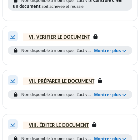
Non disponible à moins que : L’activité
Contrôle Créer
un document
soit achevée et réussie
VI. VERIFIER LE DOCUMENT
Replier
Non disponible à moins que : L’activité
Contrôle Mettre en fo
Montrer plus
VII. PRÉPARER LE DOCUMENT
Replier
Non disponible à moins que : L’activité
Contrôle Vérifier le d
Montrer plus
VIII. ÉDITER LE DOCUMENT
Replier
Non disponible à moins que : L’activité
Contrôle Préparer le 
Montrer plus