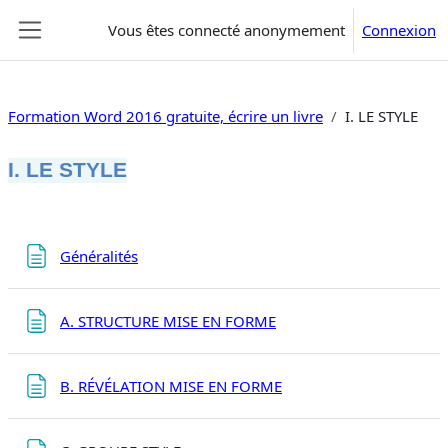
Passer au contenu principal
Vous êtes connecté anonymement
Connexion
Panneau latéral
Formation Word 2016 gratuite, écrire un livre
I. LE STYLE
I. LE STYLE
Résumé de section
Page
Généralités
Page
A. STRUCTURE MISE EN FORME
Page
B. RÉVÉLATION MISE EN FORME