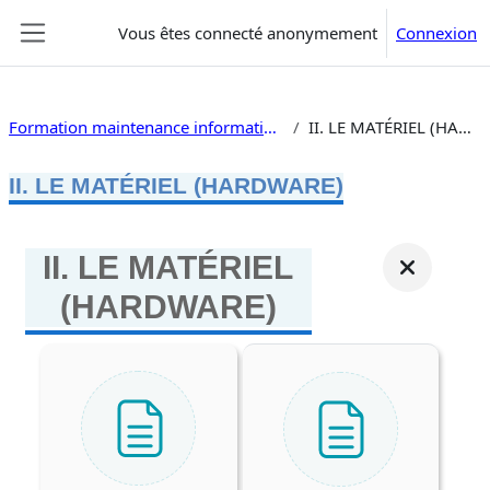
Passer au contenu principal
Vous êtes connecté anonymement
Connexion
Panneau latéral
Formation maintenance informatique gratuite
II. LE MATÉRIEL (HARDWARE)
II. LE MATÉRIEL (HARDWARE)
II. LE MATÉRIEL
(HARDWARE)