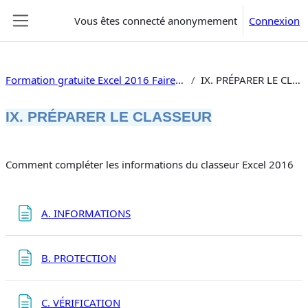
Passer au contenu principal
Vous êtes connecté anonymement
Connexion
Panneau latéral
Formation gratuite Excel 2016 Faire un tableau
IX. PRÉPARER LE CLASSEUR
IX. PRÉPARER LE CLASSEUR
Résumé de section
Comment compléter les informations du classeur Excel 2016
Page
A. INFORMATIONS
Page
B. PROTECTION
Page
C. VÉRIFICATION