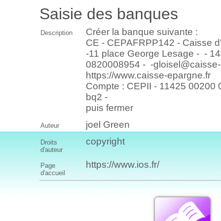
Saisie des banques
Créer la banque suivante :
Description
CE - CEPAFRPP142 - Caisse d'
-11 place George Lesage - - 14
0820008954 - -gloisel@caisse-e
https://www.caisse-epargne.fr
Compte : CEPII - 11425 00200 
bq2 -
puis fermer
joel Green
Auteur
copyright
Droits
d'auteur
https://www.ios.fr/
Page
d'accueil