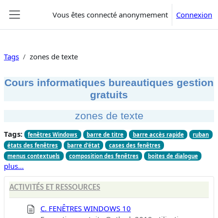
Passer au contenu principal
Vous êtes connecté anonymement
Connexion
Panneau latéral
Tags
zones de texte
Cours informatiques bureautiques gestion
gratuits
zones de texte
Tags:
fenêtres Windows
barre de titre
barre accès rapide
ruban
états des fenêtres
barre d'état
cases des fenêtres
menus contextuels
composition des fenêtres
boites de dialogue
plus…
ACTIVITÉS ET RESSOURCES
C. FENÊTRES WINDOWS 10