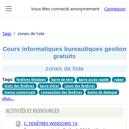
Passer au contenu principal
Vous êtes connecté anonymement
Connexion
Panneau latéral
Tags
zones de liste
Cours informatiques bureautiques gestion
gratuits
zones de liste
Tags:
fenêtres Windows
barre de titre
barre accès rapide
ruban
états des fenêtres
barre d'état
cases des fenêtres
menus contextuels
composition des fenêtres
boites de dialogue
plus…
ACTIVITÉS ET RESSOURCES
C. FENÊTRES WINDOWS 10