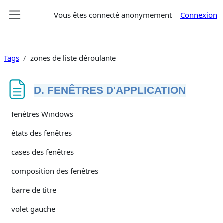
Passer au contenu principal
Vous êtes connecté anonymement
Connexion
Panneau latéral
Tags
zones de liste déroulante
D. FENÊTRES D'APPLICATION
Conditions d’achèvement
fenêtres Windows
états des fenêtres
cases des fenêtres
composition des fenêtres
barre de titre
volet gauche