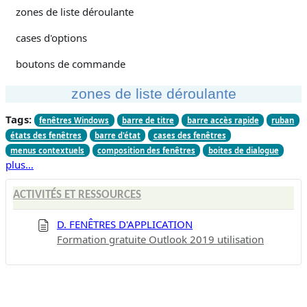
zones de liste déroulante
cases d'options
boutons de commande
zones de liste déroulante
Tags:
fenêtres Windows
barre de titre
barre accès rapide
ruban
états des fenêtres
barre d'état
cases des fenêtres
menus contextuels
composition des fenêtres
boites de dialogue
plus…
ACTIVITÉS ET RESSOURCES
D. FENÊTRES D'APPLICATION
Formation gratuite Outlook 2019 utilisation