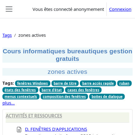
Passer au contenu principal
Vous êtes connecté anonymement
Connexion
Panneau latéral
Tags
zones actives
Cours informatiques bureautiques gestion
gratuits
zones actives
Tags:
fenêtres Windows
barre de titre
barre accès rapide
ruban
états des fenêtres
barre d'état
cases des fenêtres
menus contextuels
composition des fenêtres
boites de dialogue
plus…
ACTIVITÉS ET RESSOURCES
D. FENÊTRES D'APPLICATIONS