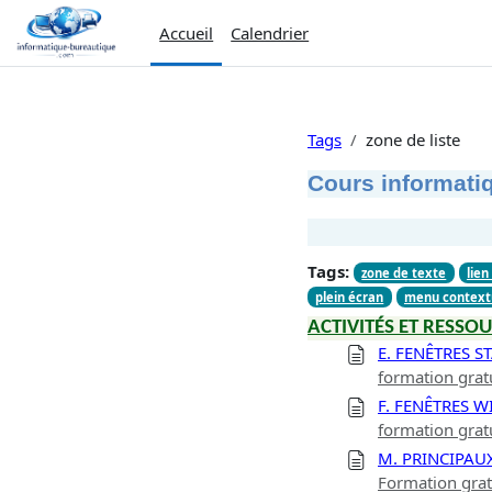
Passer au contenu principal
Accueil
Calendrier
Tags
zone de liste
Cours informatiq
Tags:
zone de texte
lien
plein écran
menu context
ACTIVITÉS ET RESSOU
E. FENÊTRES 
formation grat
F. FENÊTRES 
formation grat
M. PRINCIPAU
Formation gra