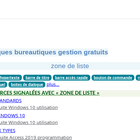
ues bureautiques gestion gratuits
zone de liste
 hypertexte
barre de titre
barre accès rapide
bouton de commande
plus…
uel
boites de dialogue
RCES SIGNALÉES AVEC « ZONE DE LISTE »
STANDARDS
uite Windows 10 utilisation
WINDOWS 10
uite Windows 10 utilisation
X TYPES
tuite Access 2019 programmation