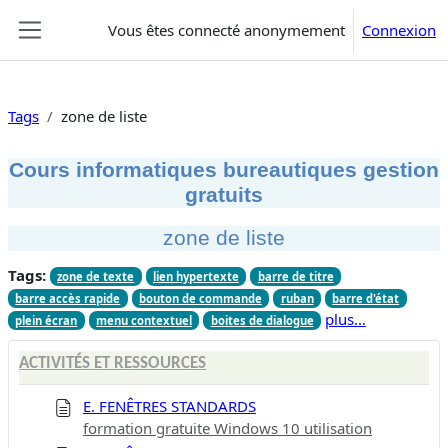
Passer au contenu principal
Vous êtes connecté anonymement
Connexion
Panneau latéral
Tags
zone de liste
Cours informatiques bureautiques gestion
gratuits
zone de liste
Tags:
zone de texte
lien hypertexte
barre de titre
barre accès rapide
bouton de commande
ruban
barre d'état
plus…
plein écran
menu contextuel
boites de dialogue
ACTIVITÉS ET RESSOURCES
E. FENÊTRES STANDARDS
formation gratuite Windows 10 utilisation