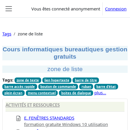
Passer au contenu principal
Vous êtes connecté anonymement
Connexion
Panneau latéral
Tags
zone de liste
Cours informatiques bureautiques gestion
gratuits
zone de liste
Tags:
zone de texte
lien hypertexte
barre de titre
barre accès rapide
bouton de commande
ruban
barre d'état
plus…
plein écran
menu contextuel
boites de dialogue
ACTIVITÉS ET RESSOURCES
E. FENÊTRES STANDARDS
formation gratuite Windows 10 utilisation