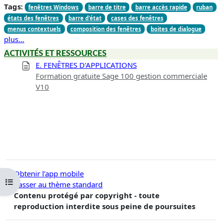
Tags:
fenêtres Windows
barre de titre
barre accès rapide
ruban
états des fenêtres
barre d'état
cases des fenêtres
menus contextuels
composition des fenêtres
boites de dialogue
plus…
ACTIVITÉS ET RESSOURCES
E. FENÊTRES D'APPLICATIONS
Formation gratuite Sage 100 gestion commerciale
V10
Obtenir l’app mobile
Ouvrir l’index du cours
Passer au thème standard
Contenu protégé par copyright - toute
reproduction interdite sous peine de poursuites