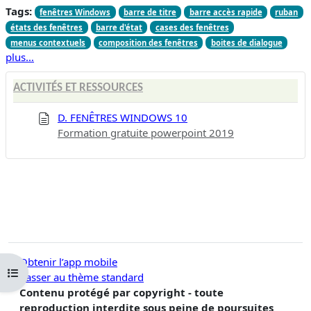
Tags:
fenêtres Windows
barre de titre
barre accès rapide
ruban
états des fenêtres
barre d'état
cases des fenêtres
menus contextuels
composition des fenêtres
boites de dialogue
plus…
ACTIVITÉS ET RESSOURCES
D. FENÊTRES WINDOWS 10
Formation gratuite powerpoint 2019
Obtenir l’app mobile
Ouvrir l’index du cours
Passer au thème standard
Contenu protégé par copyright - toute
reproduction interdite sous peine de poursuites