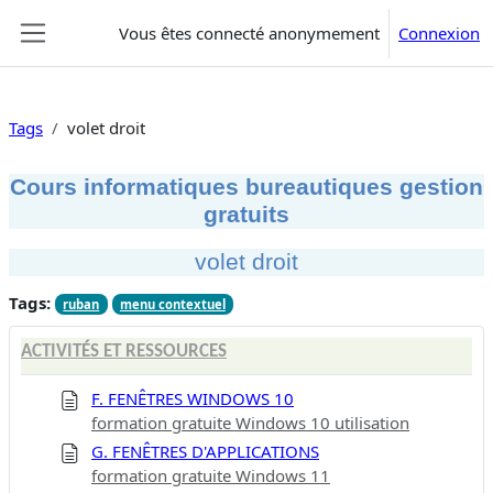
Passer au contenu principal
Vous êtes connecté anonymement
Connexion
Panneau latéral
Tags
volet droit
Cours informatiques bureautiques gestion
gratuits
volet droit
Tags:
ruban
menu contextuel
ACTIVITÉS ET RESSOURCES
F. FENÊTRES WINDOWS 10
formation gratuite Windows 10 utilisation
G. FENÊTRES D'APPLICATIONS
formation gratuite Windows 11