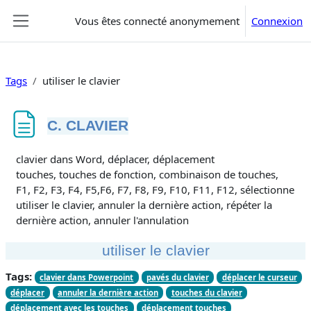
Passer au contenu principal
Vous êtes connecté anonymement
Connexion
Panneau latéral
Tags
utiliser le clavier
C. CLAVIER
Conditions d’achèvement
clavier dans Word, déplacer, déplacement
touches, touches de fonction, combinaison de touches,
F1, F2, F3, F4, F5,F6, F7, F8, F9, F10, F11, F12, sélectionner,
utiliser le clavier, annuler la dernière action, répéter la
dernière action, annuler l'annulation
utiliser le clavier
Tags:
clavier dans Powerpoint
pavés du clavier
déplacer le curseur
déplacer
annuler la dernière action
touches du clavier
déplacement avec les touches
déplacement touches