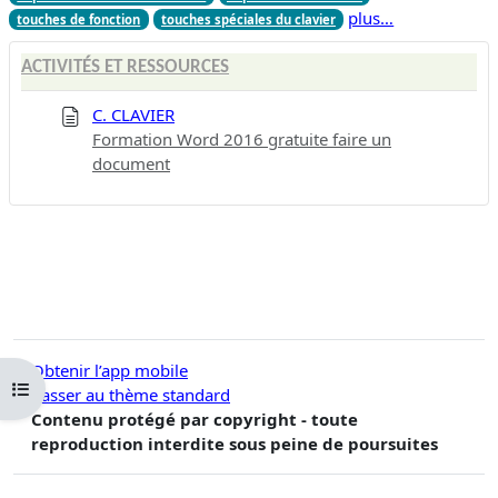
plus…
touches de fonction
touches spéciales du clavier
ACTIVITÉS ET RESSOURCES
C. CLAVIER
Formation Word 2016 gratuite faire un
document
Obtenir l’app mobile
Ouvrir l’index du cours
Passer au thème standard
Contenu protégé par copyright - toute
reproduction interdite sous peine de poursuites