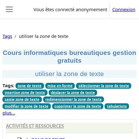
Passer au contenu principal
Vous êtes connecté anonymement
Connexion
Panneau latéral
Tags
utiliser la zone de texte
Cours informatiques bureautiques gestion
gratuits
utiliser la zone de texte
Tags:
zone de texte
mise en forme
sélectionner la zone de texte
insertion zone de texte
déplacer la zone de texte
saisie zone de texte
redimensionner la zone de texte
modifier la zone de texte
supprimer la zone de texte
tabulations
plus…
ACTIVITÉS ET RESSOURCES