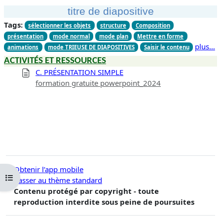
titre de diapositive
Tags:
sélectionner les objets
structure
Composition
présentation
mode normal
mode plan
Mettre en forme
plus…
animations
mode TRIEUSE DE DIAPOSITIVES
Saisir le contenu
ACTIVITÉS ET RESSOURCES
C. PRÉSENTATION SIMPLE
formation gratuite powerpoint_2024
Obtenir l’app mobile
Ouvrir l’index du cours
Passer au thème standard
Contenu protégé par copyright - toute
reproduction interdite sous peine de poursuites