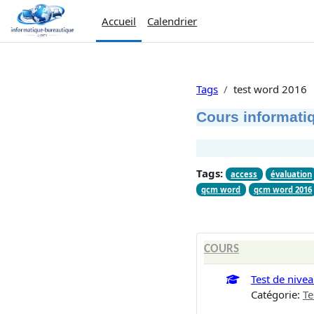
Passer au contenu principal
Accueil
Calendrier
Tags
test word 2016
Cours informatiq
Tags:
access
évaluation
qcm word
qcm word 2016
COURS
Test de nive
Catégorie:
Te