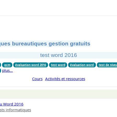
ues bureautiques gestion gratuits
test word 2016
qcm
évaluation word 2016
test word
évaluation word
test de nive
plus…
Cours
Activités et ressources
au Word 2016
sts informatiques