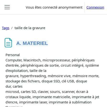
Passer au contenu principal
Vous êtes connecté anonymement
Connexion
Panneau latéral
Tags
taille de la gravure
A. MATERIEL
Conditions d’achèvement
Personal
Computer, Macintoch, microprocesseur, périphériques
d'entrée, périphériques de sortie, circuit intégré, système
d'exploitation, taille de la
gravure, hyperthreading, mémoire vive, mémoire morte,
stockage des fichiers, disque SSD, clé USB, disque
dur, cartes
microsd, cartes SD, clavier, souris, scanner, écran à
cristaux liquide, imprimante matricielle, imprimante à jet
d'encre, imprimante laser, imprimante à sublimation