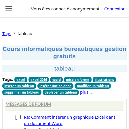
Passer au contenu principal
Vous êtes connecté anonymement
Connexion
Panneau latéral
Tags
tableau
Cours informatiques bureautiques gestion
gratuits
tableau
Tags:
excel
excel 2016
word
mise en forme
illustrations
insérer un tableau
insérer une colonne
modifier un tableau
plus…
supprimer un tableau
déplacer un tableau
MESSAGES DE FORUM
Re: Comment insérer un graphique Excel dans
un document Word