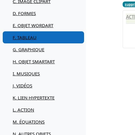
C. IMAGE CLIPART
suppr
D. FORMES
ACT
E. OBJET WORDART
F. TABLEAU
G. GRAPHIQUE
H. OBJET SMARTART
I. MUSIQUES
J. VIDÉOS
K. LIEN HYPERTEXTE
L. ACTION
M. ÉQUATIONS
N. AUTRES OBJETS