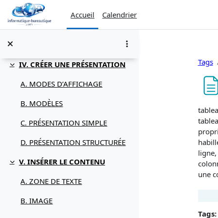
Passer au contenu principal
B. FENÊTRE POWERPOINT
Accueil
Calendrier
C. SOURIS
D. CLAVIER
Tags
IV. CRÉER UNE PRÉSENTATION
Replier
A. MODES D’AFFICHAGE
B. MODÈLES
Condi
table
tablea
C. PRÉSENTATION SIMPLE
propri
habill
D. PRÉSENTATION STRUCTURÉE
ligne,
V. INSÉRER LE CONTENU
colon
Replier
une c
A. ZONE DE TEXTE
B. IMAGE
Tags: