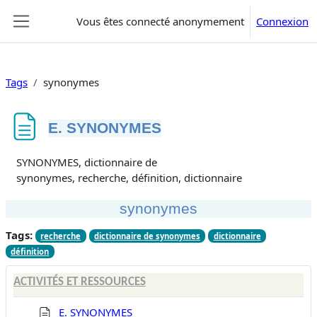
Passer au contenu principal
Vous êtes connecté anonymement
Connexion
Panneau latéral
Tags
synonymes
E. SYNONYMES
Conditions d’achèvement
SYNONYMES, dictionnaire de
synonymes, recherche, définition, dictionnaire
synonymes
Tags:
recherche
dictionnaire de synonymes
dictionnaire
définition
ACTIVITÉS ET RESSOURCES
E. SYNONYMES