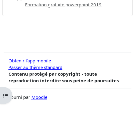
Formation gratuite powerpoint 2019
Obtenir l’app mobile
Passer au thème standard
Contenu protégé par copyright - toute
reproduction interdite sous peine de poursuites
Ouvrir l’index du cours
Fourni par
Moodle