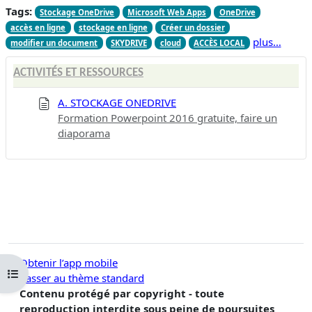
Tags:
Stockage OneDrive
Microsoft Web Apps
OneDrive
accès en ligne
stockage en ligne
Créer un dossier
plus…
modifier un document
SKYDRIVE
cloud
ACCÈS LOCAL
ACTIVITÉS ET RESSOURCES
A. STOCKAGE ONEDRIVE
Formation Powerpoint 2016 gratuite, faire un
diaporama
Obtenir l’app mobile
Ouvrir l’index du cours
Passer au thème standard
Contenu protégé par copyright - toute
reproduction interdite sous peine de poursuites