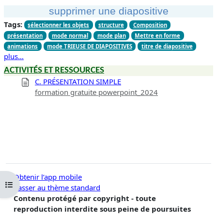
supprimer une diapositive
Tags:
sélectionner les objets
structure
Composition
présentation
mode normal
mode plan
Mettre en forme
animations
mode TRIEUSE DE DIAPOSITIVES
titre de diapositive
plus…
ACTIVITÉS ET RESSOURCES
C. PRÉSENTATION SIMPLE
formation gratuite powerpoint_2024
Obtenir l’app mobile
Ouvrir l’index du cours
Passer au thème standard
Contenu protégé par copyright - toute
reproduction interdite sous peine de poursuites