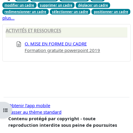
modifier un cadre
supprimer un cadre
déplacer un cadre
redimensionner un cadre
sélectionner un cadre
positionner un cadre
plus…
ACTIVITÉS ET RESSOURCES
O. MISE EN FORME DU CADRE
Formation gratuite powerpoint 2019
Obtenir l’app mobile
Ouvrir l’index du cours
Passer au thème standard
Contenu protégé par copyright - toute
reproduction interdite sous peine de poursuites