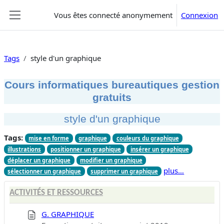
Passer au contenu principal
Vous êtes connecté anonymement
Connexion
Panneau latéral
Tags
style d'un graphique
Cours informatiques bureautiques gestion
gratuits
style d'un graphique
Tags:
mise en forme
graphique
couleurs du graphique
illustrations
positionner un graphique
insérer un graphique
déplacer un graphique
modifier un graphique
plus…
sélectionner un graphique
supprimer un graphique
ACTIVITÉS ET RESSOURCES
G. GRAPHIQUE