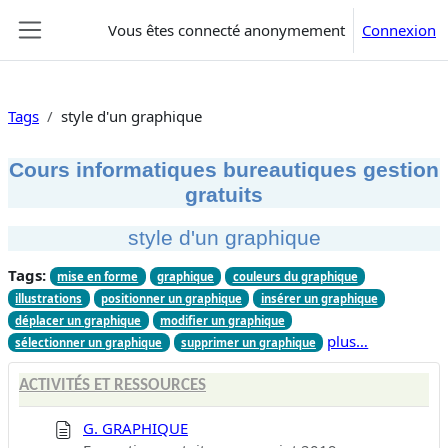
Passer au contenu principal
Vous êtes connecté anonymement
Connexion
Panneau latéral
Tags
style d'un graphique
Cours informatiques bureautiques gestion
gratuits
style d'un graphique
Tags:
mise en forme
graphique
couleurs du graphique
illustrations
positionner un graphique
insérer un graphique
déplacer un graphique
modifier un graphique
plus…
sélectionner un graphique
supprimer un graphique
ACTIVITÉS ET RESSOURCES
G. GRAPHIQUE