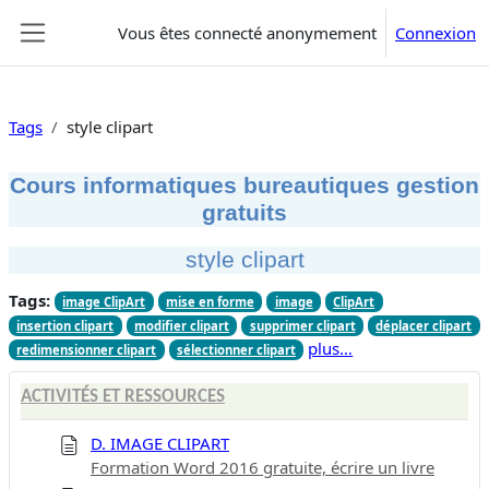
Passer au contenu principal
Vous êtes connecté anonymement
Connexion
Panneau latéral
Tags
style clipart
Cours informatiques bureautiques gestion
gratuits
style clipart
Tags:
image ClipArt
mise en forme
image
ClipArt
insertion clipart
modifier clipart
supprimer clipart
déplacer clipart
plus…
redimensionner clipart
sélectionner clipart
ACTIVITÉS ET RESSOURCES
D. IMAGE CLIPART
Formation Word 2016 gratuite, écrire un livre