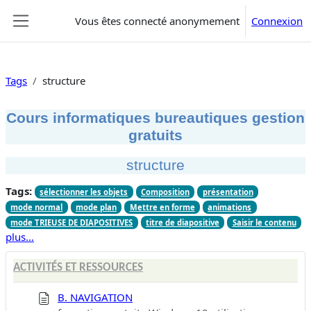
Passer au contenu principal
Vous êtes connecté anonymement
Connexion
Panneau latéral
Tags
structure
Cours informatiques bureautiques gestion
gratuits
structure
Tags:
sélectionner les objets
Composition
présentation
mode normal
mode plan
Mettre en forme
animations
mode TRIEUSE DE DIAPOSITIVES
titre de diapositive
Saisir le contenu
plus…
ACTIVITÉS ET RESSOURCES
B. NAVIGATION