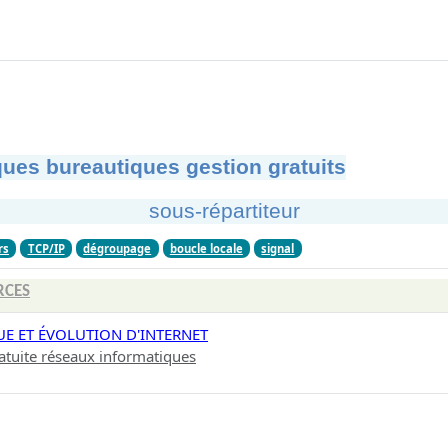
ues bureautiques gestion gratuits
sous-répartiteur
rs
TCP/IP
dégroupage
boucle locale
signal
RCES
UE ET ÉVOLUTION D'INTERNET
atuite réseaux informatiques