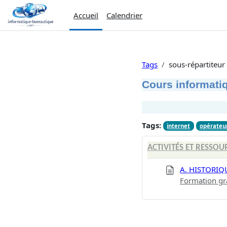
Passer au contenu principal
Accueil
Calendrier
Tags
sous-répartiteur
Cours informatiq
Tags:
internet
opérateu
ACTIVITÉS ET RESSOU
A. HISTORIQ
Formation gr