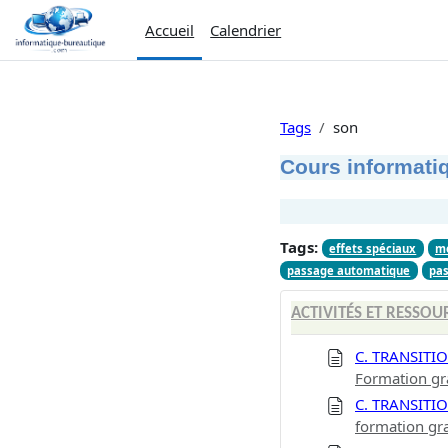
Passer au contenu principal
Accueil
Calendrier
Tags
son
Cours informatiq
Tags:
effets spéciaux
m
passage automatique
pa
ACTIVITÉS ET RESSOU
C. TRANSITI
Formation gr
C. TRANSITI
formation gr