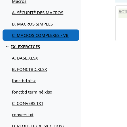
Macros
A. SÉCURITÉ DES MACROS
ACT
B. MACROS SIMPLES
C. MACROS COMPLEXES - VB
IX. EXERCICES
Replier
A. BASE.XLSX
B. FONCTBD.XLSX
fonctbd.xlsx
fonctbd terminé.xlsx
C. CONVERS.TXT
convers.txt
D. REQUETE (.XLSX / .DQY)