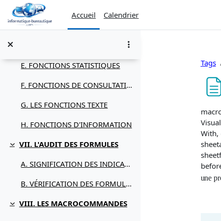
Passer au contenu principal
B. FONCTIONS LOGIQUES
Accueil
Calendrier
C. FONCTIONS DE DATE ET D'HEURE
D. FONCTIONS MATHÉMATIQUES
Tags
E. FONCTIONS STATISTIQUES
F. FONCTIONS DE CONSULTATION
G. LES FONCTIONS TEXTE
Condi
macro
Visual
H. FONCTIONS D'INFORMATION
With, 
sheeta
VII. L'AUDIT DES FORMULES
Replier
sheet
A. SIGNIFICATION DES INDICATEURS
before
une pr
B. VÉRIFICATION DES FORMULES
VIII. LES MACROCOMMANDES
Replier