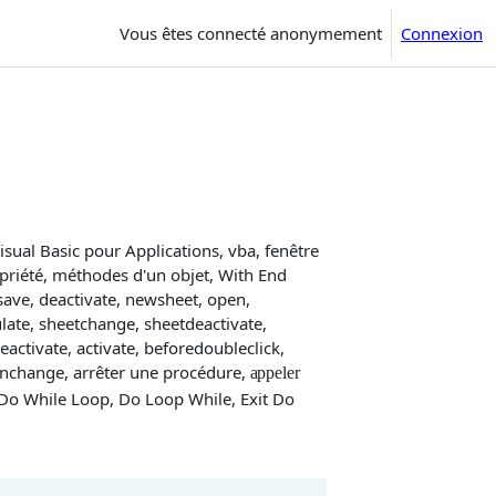
Vous êtes connecté anonymement
Connexion
al Basic pour Applications, vba, fenêtre
Propriété, méthodes d'un objet, With End
save, deactivate, newsheet, open,
ulate, sheetchange, sheetdeactivate,
ctivate, activate, beforedoubleclick,
tionchange, arrêter une procédure,
appeler
, Do While Loop, Do Loop While, Exit Do