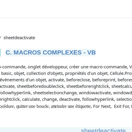
sheetdeactivate
C. MACROS COMPLEXES - VB
tions d’achèvement
-commande, onglet développeur, créer une macro-commande, Visu
 basic, objet, collection d'objets, propriétés d'un objet, Cellule.
événements d'un objet, activate, beforeclose, beforeprint, before
ctivate, sheetbeforedoubleclick, sheetbeforerightclick, sheetcalc
followhyperlink, sheetselectionchange, windowactivate, windowdea
rightclick, calculate, change, deactivate, followhyperlink, selec
For Next, Exit For
océdure, quitter une boucle,
atteindre une étiquette,
sheetdeactivate