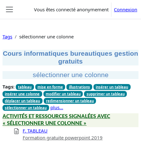
Passer au contenu principal
Vous êtes connecté anonymement
Connexion
Panneau latéral
Tags
sélectionner une colonne
Cours informatiques bureautiques gestion
gratuits
sélectionner une colonne
Tags:
tableau
mise en forme
illustrations
insérer un tableau
insérer une colonne
modifier un tableau
supprimer un tableau
déplacer un tableau
redimensionner un tableau
plus…
sélectionner un tableau
ACTIVITÉS ET RESSOURCES SIGNALÉES AVEC
« SÉLECTIONNER UNE COLONNE »
F. TABLEAU
Formation gratuite powerpoint 2019