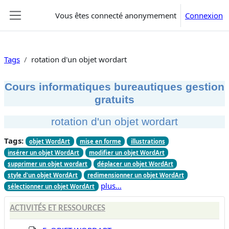
Passer au contenu principal
Vous êtes connecté anonymement
Connexion
Panneau latéral
Tags
rotation d'un objet wordart
Cours informatiques bureautiques gestion
gratuits
rotation d'un objet wordart
Tags:
objet WordArt
mise en forme
illustrations
insérer un objet WordArt
modifier un objet WordArt
supprimer un objet wordart
déplacer un objet WordArt
style d'un objet WordArt
redimensionner un objet WordArt
plus…
sélectionner un objet WordArt
ACTIVITÉS ET RESSOURCES