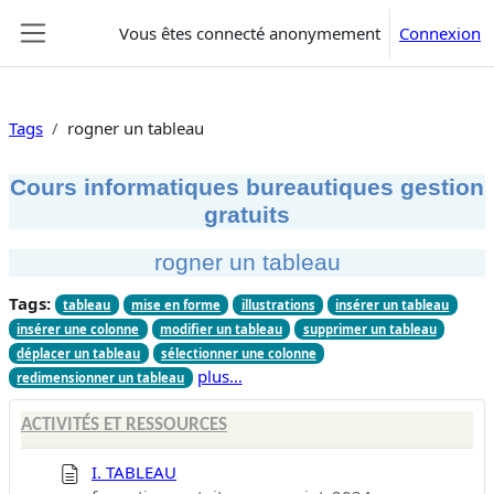
Passer au contenu principal
Vous êtes connecté anonymement
Connexion
Panneau latéral
Tags
rogner un tableau
Cours informatiques bureautiques gestion
gratuits
rogner un tableau
Tags:
tableau
mise en forme
illustrations
insérer un tableau
insérer une colonne
modifier un tableau
supprimer un tableau
déplacer un tableau
sélectionner une colonne
plus…
redimensionner un tableau
ACTIVITÉS ET RESSOURCES
I. TABLEAU