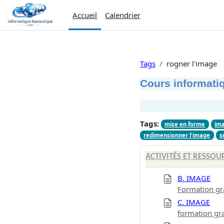
Passer au contenu principal
Accueil
Calendrier
Tags
rogner l'image
Cours informatiq
Tags:
mise en forme
im
redimensionner l'image
s
ACTIVITÉS ET RESSOU
B. IMAGE
Formation gr
C. IMAGE
formation gr