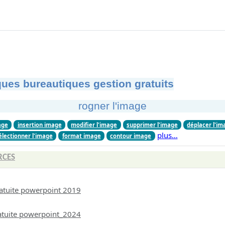
ues bureautiques gestion gratuits
rogner l'image
age
insertion image
modifier l'image
supprimer l'image
déplacer l'im
plus…
électionner l'image
format image
contour image
RCES
atuite powerpoint 2019
atuite powerpoint_2024