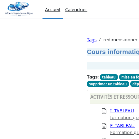
Passer au contenu principal
Accueil
Calendrier
Tags
redimensionner 
Cours informatiq
Tags:
tableau
mise en f
supprimer un tableau
dép
ACTIVITÉS ET RESSOU
I. TABLEAU
formation gr
F. TABLEAU
Formation gr