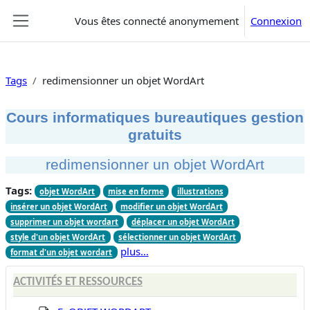
Passer au contenu principal
Vous êtes connecté anonymement
Connexion
Panneau latéral
Tags
redimensionner un objet WordArt
Cours informatiques bureautiques gestion
gratuits
redimensionner un objet WordArt
Tags:
objet WordArt
mise en forme
illustrations
insérer un objet WordArt
modifier un objet WordArt
supprimer un objet wordart
déplacer un objet WordArt
style d'un objet WordArt
sélectionner un objet WordArt
plus…
format d'un objet wordart
ACTIVITÉS ET RESSOURCES