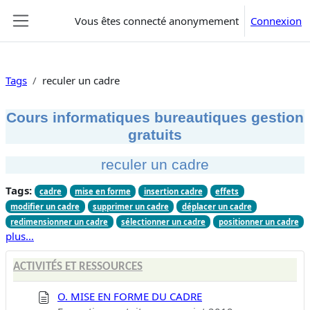
Passer au contenu principal
Vous êtes connecté anonymement
Connexion
Panneau latéral
Tags
reculer un cadre
Cours informatiques bureautiques gestion
gratuits
reculer un cadre
Tags:
cadre
mise en forme
insertion cadre
effets
modifier un cadre
supprimer un cadre
déplacer un cadre
redimensionner un cadre
sélectionner un cadre
positionner un cadre
plus…
ACTIVITÉS ET RESSOURCES
O. MISE EN FORME DU CADRE