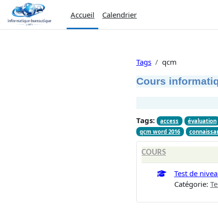
Passer au contenu principal
Accueil
Calendrier
Tags
qcm
Cours informatiq
Tags:
access
évaluation
qcm word 2016
connaissa
COURS
Test de nive
Catégorie:
Te