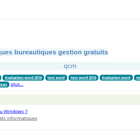
ues bureautiques gestion gratuits
qcm
évaluation word 2016
test word
test word 2016
évaluation word
te
plus…
nces
au Windows 7
sts informatiques