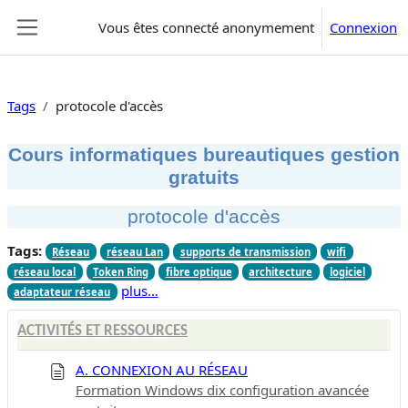
Passer au contenu principal
Vous êtes connecté anonymement
Connexion
Panneau latéral
Tags
protocole d'accès
Cours informatiques bureautiques gestion
gratuits
protocole d'accès
Tags:
Réseau
réseau Lan
supports de transmission
wifi
réseau local
Token Ring
fibre optique
architecture
logiciel
plus…
adaptateur réseau
ACTIVITÉS ET RESSOURCES
A. CONNEXION AU RÉSEAU
Formation Windows dix configuration avancée