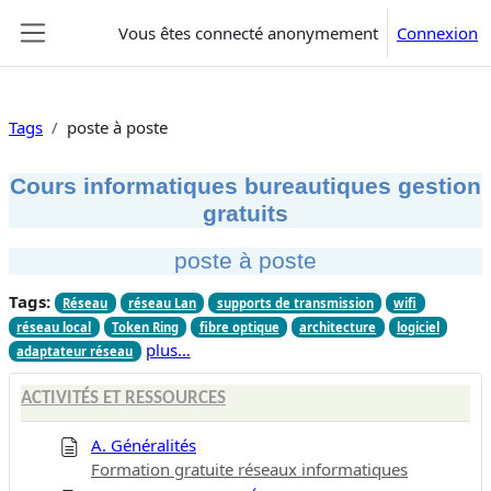
Passer au contenu principal
Vous êtes connecté anonymement
Connexion
Panneau latéral
Tags
poste à poste
Cours informatiques bureautiques gestion
gratuits
poste à poste
Tags:
Réseau
réseau Lan
supports de transmission
wifi
réseau local
Token Ring
fibre optique
architecture
logiciel
plus…
adaptateur réseau
ACTIVITÉS ET RESSOURCES
A. Généralités
Formation gratuite réseaux informatiques