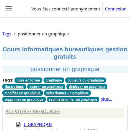
Passer au contenu principal
Vous êtes connecté anonymement
Connexion
Panneau latéral
Tags
positionner un graphique
Cours informatiques bureautiques gestion
gratuits
positionner un graphique
Tags:
mise en forme
graphique
couleurs du graphique
illustrations
insérer un graphique
déplacer un graphique
modifier un graphique
sélectionner un graphique
plus…
supprimer un graphique
redimensionner un graphique
ACTIVITÉS ET RESSOURCES
J. GRAPHIQUE