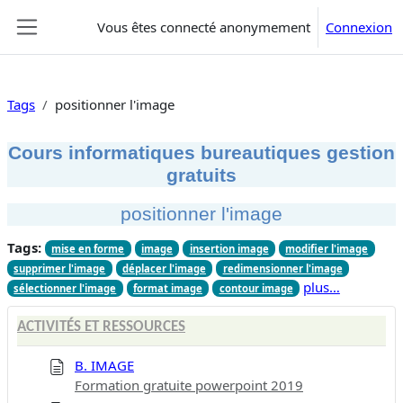
Passer au contenu principal
Vous êtes connecté anonymement
Connexion
Panneau latéral
Tags
positionner l'image
Cours informatiques bureautiques gestion
gratuits
positionner l'image
Tags:
mise en forme
image
insertion image
modifier l'image
supprimer l'image
déplacer l'image
redimensionner l'image
plus…
sélectionner l'image
format image
contour image
ACTIVITÉS ET RESSOURCES
B. IMAGE
Formation gratuite powerpoint 2019