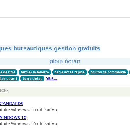
ues bureautiques gestion gratuits
plein écran
e de titre
fermer la fenêtre
barre accès rapide
bouton de commande
plus…
ule ouvert
barre d'état
RCES
 STANDARDS
tuite Windows 10 utilisation
 WINDOWS 10
tuite Windows 10 utilisation