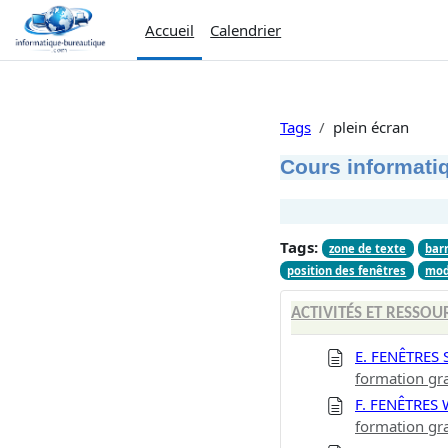
Passer au contenu principal
Accueil
Calendrier
Tags
plein écran
Cours informatiq
Tags:
zone de texte
barr
position des fenêtres
mod
ACTIVITÉS ET RESSOU
E. FENÊTRES
formation gra
F. FENÊTRES
formation gra