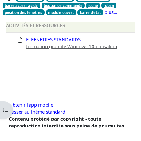
barre accès rapide
bouton de commande
icone
ruban
plus…
position des fenêtres
module ouvert
barre d'état
ACTIVITÉS ET RESSOURCES
E. FENÊTRES STANDARDS
formation gratuite Windows 10 utilisation
Obtenir l’app mobile
Ouvrir l’index du cours
Passer au thème standard
Contenu protégé par copyright - toute
reproduction interdite sous peine de poursuites