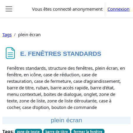
Passer au contenu principal
Vous êtes connecté anonymement
Connexion
Panneau latéral
Tags
plein écran
E. FENÊTRES STANDARDS
Conditions d’achèvement
Fenêtres standards, structure des fenêtres, plein écran, en
fenêtre, en icône, case de réduction, case de
restauration, case de fermeture, case d'agrandissement,
barre de titre, ruban, barre accès rapide, barre d'état,
menu contextuel, boites de dialogue, onglet, zone de
texte, zone de liste, zone de liste déroutante, case à
cocher, case d'option, bouton de commande
plein écran
Tags:
zone de texte
barre de titre
fermer la fenêtre