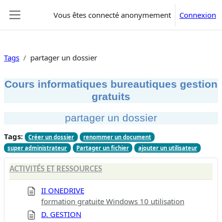
Passer au contenu principal
Vous êtes connecté anonymement
Connexion
Panneau latéral
Tags
partager un dossier
Cours informatiques bureautiques gestion
gratuits
partager un dossier
Tags:
Créer un dossier
renommer un document
super administrateur
Partager un fichier
ajouter un utilisateur
ACTIVITÉS ET RESSOURCES
II ONEDRIVE
formation gratuite Windows 10 utilisation
D. GESTION