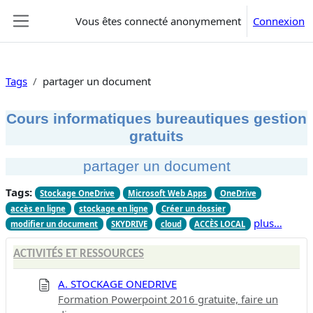
Passer au contenu principal
Vous êtes connecté anonymement
Connexion
Panneau latéral
Tags
partager un document
Cours informatiques bureautiques gestion
gratuits
partager un document
Tags:
Stockage OneDrive
Microsoft Web Apps
OneDrive
accès en ligne
stockage en ligne
Créer un dossier
plus…
modifier un document
SKYDRIVE
cloud
ACCÈS LOCAL
ACTIVITÉS ET RESSOURCES
A. STOCKAGE ONEDRIVE
Formation Powerpoint 2016 gratuite, faire un